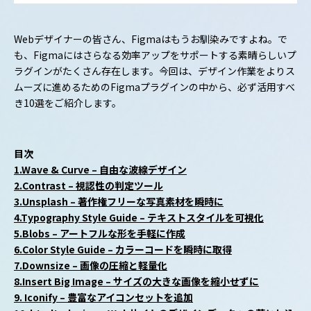
Webデザイナーの皆さん、Figmaはもうお馴染みですよね。で
も、Figmaにはさらなる効率アップをサポートする素晴らしいプ
ラグインがたくさん存在します。今回は、デザイン作業をよりス
ムーズに進めるためのFigmaプラグインの中から、必ず活用すべ
き10選をご紹介します。
目次
1.Wave & Curve – 自由な波線デザイン
2.Contrast – 視認性の判定ツール
3.Unsplash – 著作権フリーな写真素材を瞬時に
4.Typography Style Guide – テキストスタイルを可視化
5.Blobs – アートフルな形を手軽に作成
6.Color Style Guide – カラーコードを瞬時に取得
7.Downsize – 画像の圧縮と軽量化
8.Insert Big Image – サイズの大きな画像を縮小せずに
9. Iconify – 豊富なアイコンセットを追加