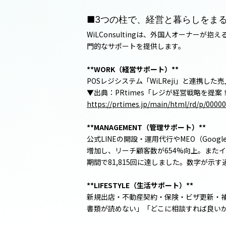
■3つの柱で、経営と暮らしをま
WiLConsultingは、外国人オーナーが
門的なサポートを提供します。
**WORK（経営サポート）**
POSレジシステム「WiLReji」と連携
▼出典：PRtimes「レジが経営戦略を提案！
https://prtimes.jp/main/html/rd/p/0000
**MANAGEMENT（管理サポート）**
公式LINEの開設・運用代行やMEO（Go
増加し、リーチ顧客数が654%向上。またイ
期間で81,815回に達しました。数字が示す通
**LIFESTYLE（生活サポート）**
新規出店・不動産契約・保険・ビザ更新・
書類が読めない」「どこに相談すれば良い