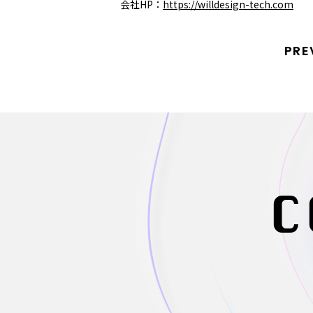
会社HP：
https://willdesign-tech.com
PRE
C