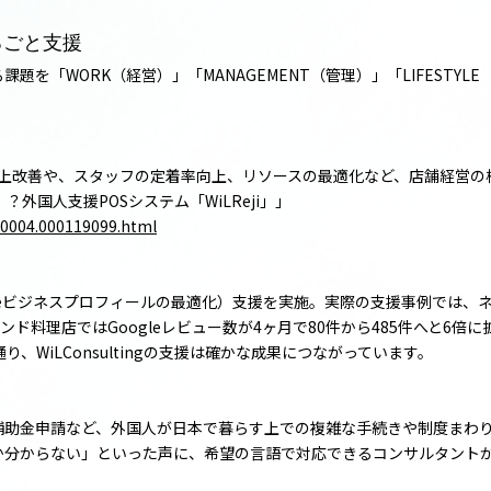
るごと支援
抱える課題を「WORK（経営）」「MANAGEMENT（管理）」「LIFEST
した売上改善や、スタッフの定着率向上、リソースの最適化など、店舗経営
？外国人支援POSシステム「WiLReji」」
00004.000119099.html
ogleビジネスプロフィールの最適化）支援を実施。実際の支援事例では、ネ
ンド料理店ではGoogleレビュー数が4ヶ月で80件から485件へと6
り、WiLConsultingの支援は確かな成果につながっています。
補助金申請など、外国人が日本で暮らす上での複雑な手続きや制度まわ
か分からない」といった声に、希望の言語で対応できるコンサルタント