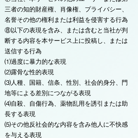
三者の知的財産権、肖像権、プライバシー、
名誉その他の権利または利益を侵害する行為
⑧以下の表現を含み、または含むと当社が判
断する内容を本サービス上に投稿し、または
送信する行為
⑴過度に暴力的な表現
⑵露骨な性的表現
⑶人種、国籍、信条、性別、社会的身分、門
地等による差別につながる表現
⑷自殺、自傷行為、薬物乱用を誘引または助
長する表現
⑸その他反社会的な内容を含み他人に不快感
を与える表現